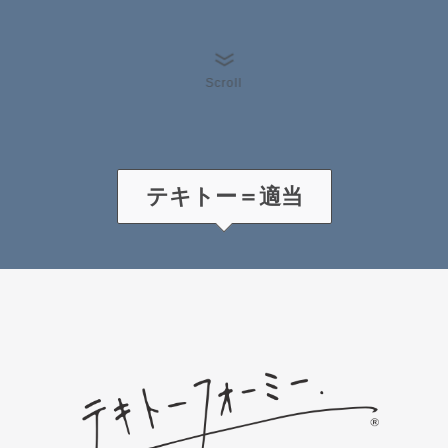
Scroll
テキトー＝適当